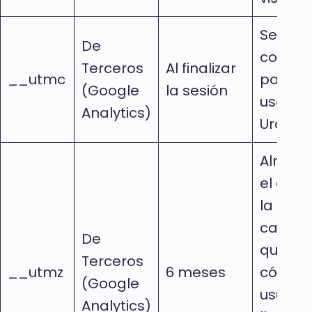
Se
De
config
Terceros
Al finalizar
__utmc
para s
(Google
la sesión
uso co
Analytics)
Urchin
Almac
el orig
la
campa
De
que exp
Terceros
__utmz
6 meses
cómo e
(Google
usuario
Analytics)