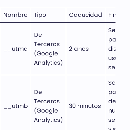
Nombre
Tipo
Caducidad
Finalid
Se usa
De
para
Terceros
__utma
2 años
distingu
(Google
usuario
Analytics)
sesione
Se usa
De
para
Terceros
determ
__utmb
30 minutos
(Google
nuevas
Analytics)
sesione
visitas