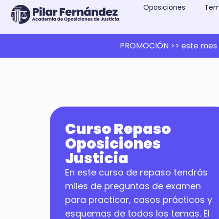
Oposiciones
Tem
PROMOCIÓN >> este mes 1
Curso Repaso
Oposiciones
Justicia
En este curso de repaso tendrás
miles de preguntas de examen
para practicar, casos prácticos y
esquemas de todos los temas. El