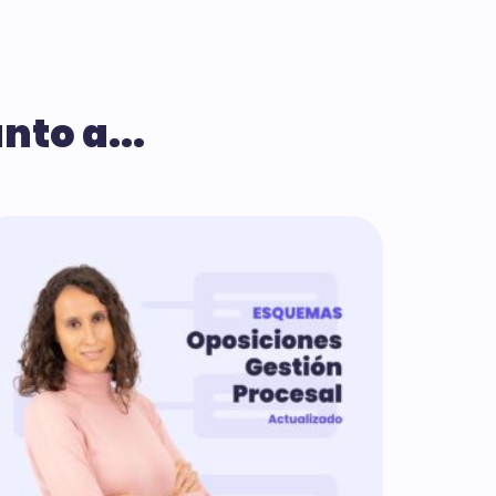
to a...