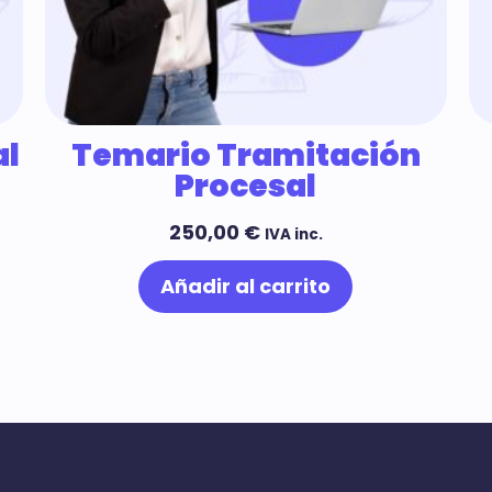
al
Temario Tramitación
Procesal
250,00
€
IVA inc.
Añadir al carrito