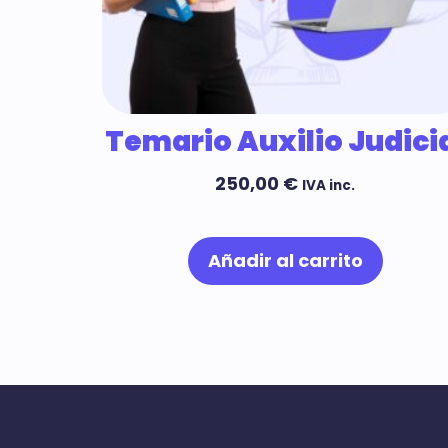
Temario Auxilio Judici
250,00
€
IVA inc.
Añadir al carrito