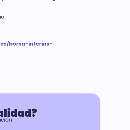
al.
es/borsa-interins-
alidad?
ación