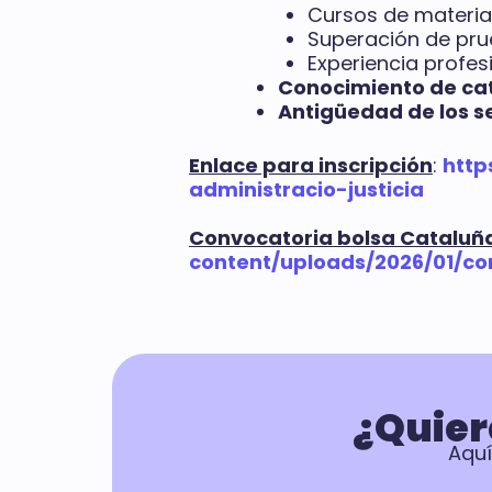
Cursos de materias
Superación de prue
Experiencia profe
Conocimiento de ca
Antigüedad de los s
Enlace para inscripción
:
http
administracio-justicia
Convocatoria bolsa Cataluñ
content/uploads/2026/01/co
¿Quier
Aquí