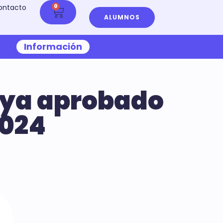
ontacto
0
ALUMNOS
Información
aya aprobado
2024