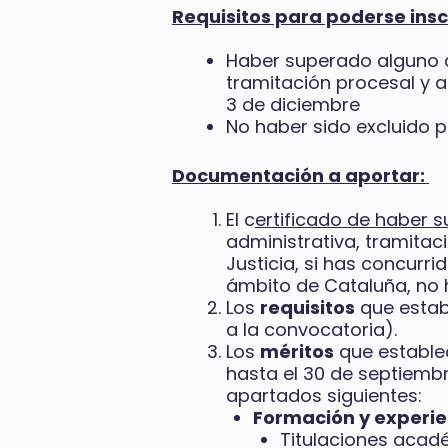
Requisitos para poderse insc
Haber superado alguno de
tramitación procesal y a
3 de diciembre
No haber sido excluido p
Documentación a aportar:
El c
ertificado de haber s
administrativa, tramitaci
Justicia, si has concurri
ámbito de Cataluña, no h
Los
requisitos
que establ
a la convocatoria).
Los
méritos
que establec
hasta el 30 de septiembr
apartados siguientes:
Formación y experien
Titulaciones acadé